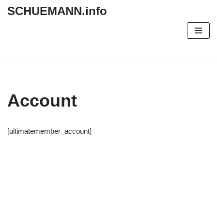
SCHUEMANN.info
Zum
Inhalt
springen
Account
[ultimatemember_account]